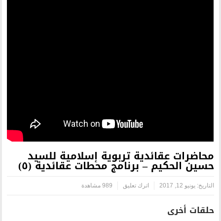
ة تربوية إسلامية للسيد
برنامج محطات عقائدية (٥)
رك تعليق
989 مشاهدة