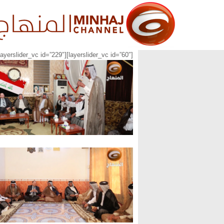
[layerslider_vc id=”60″][layerslider_vc id=”229″][layerslider_vc id=”230″][layerslider_vc id=”231″][layerslider_vc id=”9″]