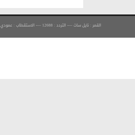
القمر : نايل سات —- التردد : 12688 —- الاستقطاب : عمودي —- معدل الترميز : 30000