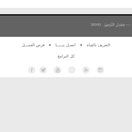
التعريف بالقناة
♦
اتصـل بنـــــا
♦
فرص العمـــل
كل البرامج