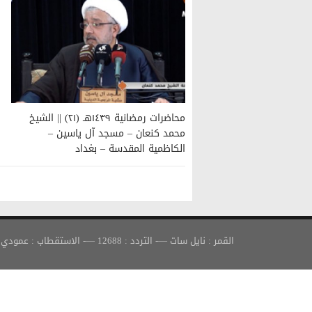
محاضرات رمضانية ١٤٣٩هـ (٢١) || الشيخ
محمد كنعان – مسجد آل ياسين –
الكاظمية المقدسة – بغداد
القمر : نايل سات —- التردد : 12688 —- الاستقطاب : عمودي —- معدل الترميز : 30000