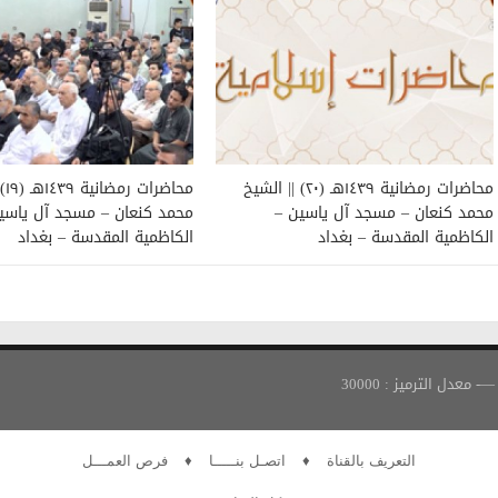
محاضرات رمضانية ١٤٣٩هـ (٢٠) || الشيخ
محاض
محمد كنعان – مسجد آل ياسين –
محمد كنعان – مسجد آل ياسي
الكاظمية المقدسة – بغداد
الكاظمية المقدسة – بغداد
التعريف بالقناة
♦
اتصـل بنـــــا
♦
فرص العمـــل