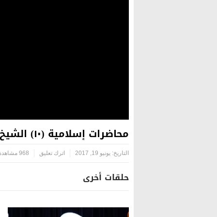
محاضرات إسلامية (١٠) الشيخ محمد كنعان | مسجد آل ياسين – الكاظمية المقدسة – بغداد
التاريخ:
يونيو 19, 2017
اترك تعليق
968 مشاهدة
حلقات أخرى