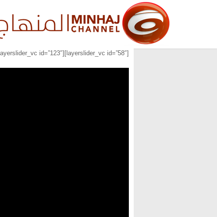
[layerslider_vc id=”58″][layerslider_vc id=”123″][layerslider_vc id=”124″]