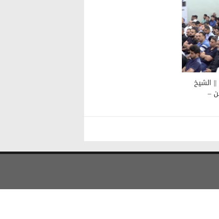
رات رمضانية ١٤٣٩هـ (١٩) || الشيخ
ن –