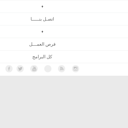
♦
اتصـل بنـــــا
♦
فرص العمـــل
كل البرامج