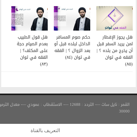
حكم صوم المسافر
هل قول الطبيب
الداخل لبلده قبل أو
بعدم الصيام حجة
بعد الزوال ؟ | الفقه
على المكلف؟ |
في ثوان (٨٤)
الفقه في ثوان
(٨٣)
القمر : نايل سات —- التردد : 12688 —- الاستقطاب : عمودي —- معدل الترميز :
التعريف بالقناة