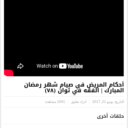
 في صيام شهر رمضان
في ثوان (٧٨)
رك تعليق
1041 مشاهدة