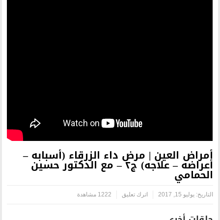
مرض داء الزرقاء (أسبابه –
أعراضه – علاجه) ج٢ – مع الدكتور حسين
ترك تعليق
1222 مشاهدة