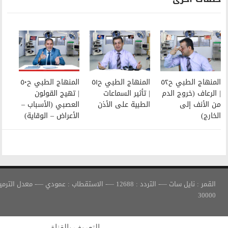
المنهاج الطبي ح٥١
المنهاج الطبي ح٥٠
| تأثير السماعات
| تهيج القولون
الطبية على الأذن
العصبي (الأسباب –
الأعراض – الوقاية)
القمر : نايل سات —- التردد : 12688 —- الاستقطاب : عمودي —- معدل الترميز :
التعريف بالقناة