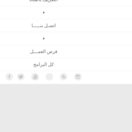
♦
اتصـل بنـــــا
♦
فرص العمـــل
كل البرامج