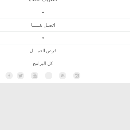
♦
اتصـل بنـــــا
♦
فرص العمـــل
كل البرامج