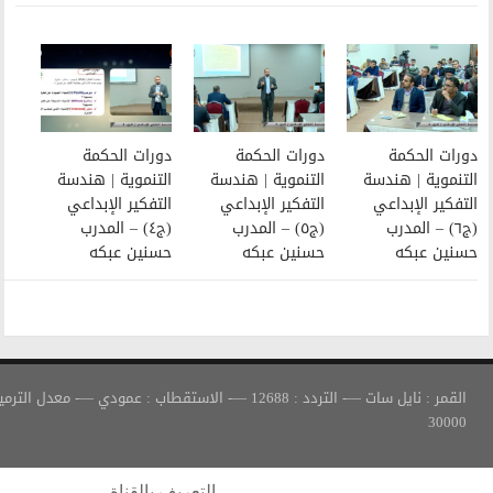
دورات الحكمة
دورات الحكمة
التنموية | هندسة
التنموية | هندسة
التفكير الإبداعي
التفكير الإبداعي
(ج٥) – المدرب
(ج٤) – المدرب
حسنين عبكه
حسنين عبكه
القمر : نايل سات —- التردد : 12688 —- الاستقطاب : عمودي —- معدل الترميز :
التعريف بالقناة