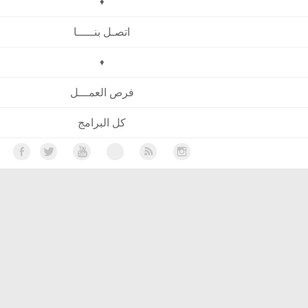
♦
اتصـل بنـــــا
♦
فرص العمـــل
كل البرامج