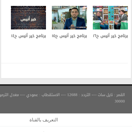
برنامج خير أنيس ح١٥
برنامج خير أنيس ح١٤
القمر : نايل سات —- التردد : 12688 —- الاستقطاب : عمودي —- معدل الترميز :
التعريف بالقناة