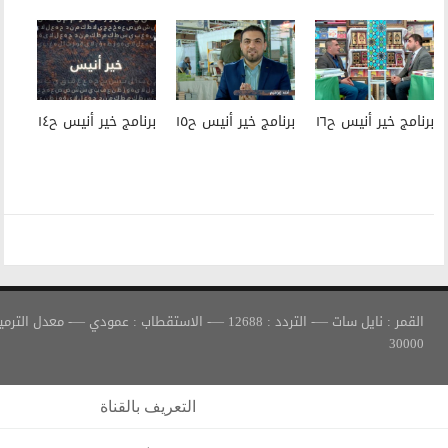
برنامج خير أنيس ح١٥
برنامج خير أنيس ح١٤
القمر : نايل سات —- التردد : 12688 —- الاستقطاب : عمودي —- معدل الترميز :
التعريف بالقناة