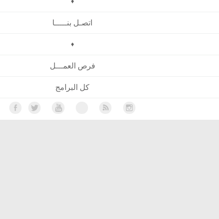
♦
اتصـل بنـــــا
♦
فرص العمـــل
كل البرامج