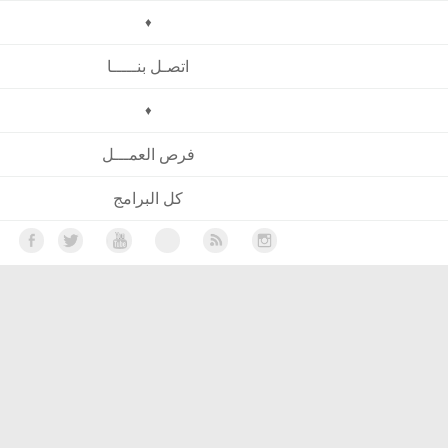
♦
اتصـل بنـــــا
♦
فرص العمـــل
كل البرامج