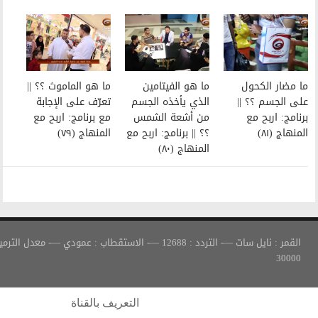
ما هو الفيتامين
ما هو الماموث ؟؟ ||
الذي يأخذه الجسم
تعرّف على الإجابة
من أشعة الشمس
مع برنامج: اربح مع
؟؟ || برنامج: اربح مع
المنهاج (٧٩)
المنهاج (٨٠)
القمر : نايل سات —- التردد : 12688 —- الاستقطاب : عمودي —- معدل الترميز :
التعريف بالقناة