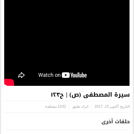
ص) | ح١٢٣
اترك تعليق
1032 مشاهدة