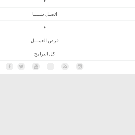
♦
اتصـل بنـــــا
♦
فرص العمـــل
كل البرامج