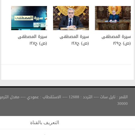
سيرة المصطفى
سيرة المصطفى
(ص) ح١٢٨
(ص) ح١٢٧
القمر : نايل سات —- التردد : 12688 —- الاستقطاب : عمودي —- معدل الترميز :
التعريف بالقناة