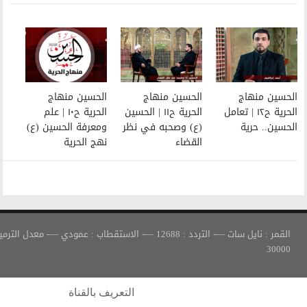
الحسين منهاج
الحسين منهاج
الحرية ح١١ | الحسين
الحرية ح١٠ | علم
(ع) وصحبه في نظر
ومعرفة الحسين (ع)
القضاء
نهج الحرية
القمر : نايل سات —- التردد : 12688 —- الاستقطاب : عمودي —- معدل الترميز :
التعريف بالقناة