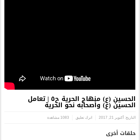
الحسين (ع) منهاج الحرية ح٥ | تعامل
حابه نحو الحرية
اترك تعليق
1083 مشاهدة