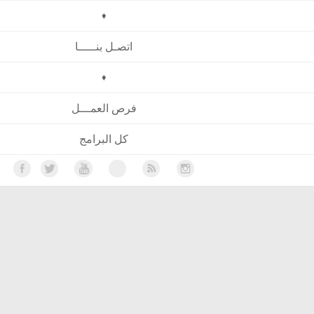
♦
اتصـل بنـــــا
♦
فرص العمـــل
كل البرامج