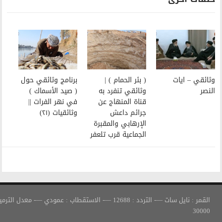
( بئر الحمام ) |
برنامج وثائقي حول
وثائقي تنفرد به
( صيد الأسماك )
قناة المنهاج عن
في نهر الفرات ||
جرائم داعش
وثائقيات (٢١)
الإرهابي والمقبرة
الجماعية قرب تلعفر
القمر : نايل سات —- التردد : 12688 —- الاستقطاب : عمودي —- معدل الترميز :