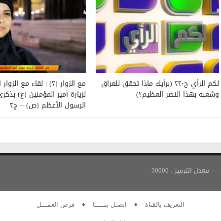
لكم الرأي ح٢٢٠ (برأيك ماذا تحقق للعراق
مع الزوار (٢) | لقاء مع الز
وشعبه بهذا النصر العظيم؟)
لزيارة أمير المؤمنين (ع) بذكر
الرسول الأعظم (ص) – ج٢
التعريف بالقناة
♦
اتصـل بنـــــا
♦
فرص العمـــل