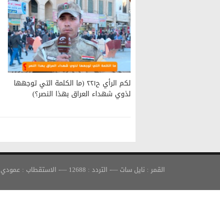
لكم الرأي ح٢٢١ (ما الكلمة التي توجهها
لذوي شهداء العراق بهذا النصر؟)
القمر : نايل سات —- التردد : 12688 —- الاستقطاب : عمودي —- معدل الترميز : 30000