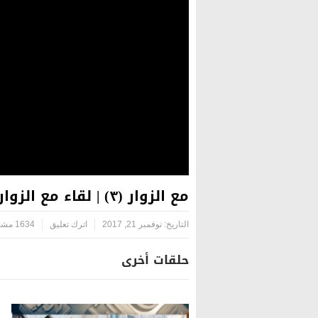
مع الزوار (٣) | لقاء مع الزوار القادمين لزيارة أمير المؤمنين (ع) بذكرى وفاة الرسول الأعظم (ص) – ج٣
التاريخ:
نوفمبر 21, 2017
اترك تعليق
1634 مشاهدة
حلقات أخرى