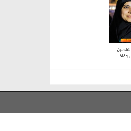
وار القادمين
ى وفاة