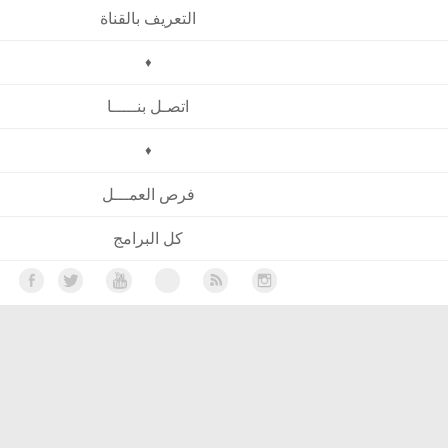
التعريف بالقناة
♦
اتصـل بنـــــا
♦
فرص العمـــل
كل البرامج