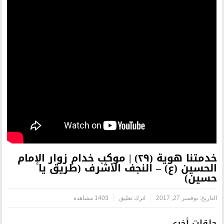
خدمتنا هوية (٢٩) | موكب خدام زوار الإمام
لنجف الأشرف (طريق يا
اترك تعليق
1403 مشاهدة