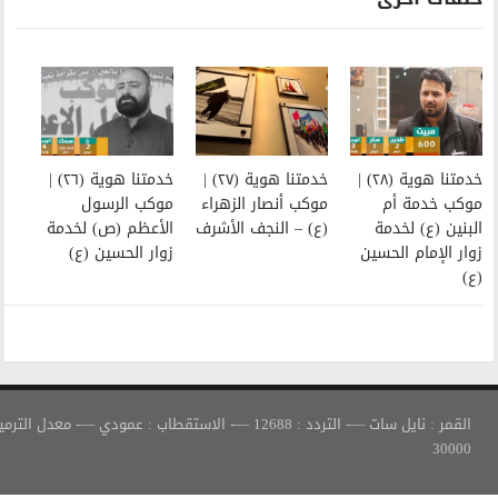
خدمتنا هوية (٢٧) |
خدمتنا هوية (٢٦) |
موكب أنصار الزهراء
موكب الرسول
(ع) – النجف الأشرف
الأعظم (ص) لخدمة
زوار الحسين (ع)
القمر : نايل سات —- التردد : 12688 —- الاستقطاب : عمودي —- معدل الترميز :