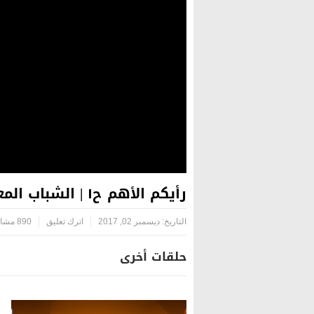
رأيكم الأهم ح١ | الشباب المعاق.. إلى أين ؟!
التاريخ:
ديسمبر 02, 2017
اترك تعليق
890 مشاهدة
حلقات أخرى