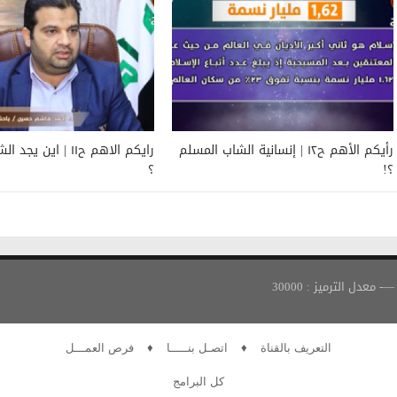
رأيكم الأهم ح١٢ | إنسانية الشاب المسلم
رايكم الاهم ح١١ | اين
؟!
؟
التعريف بالقناة
♦
اتصـل بنـــــا
♦
فرص العمـــل
كل البرامج