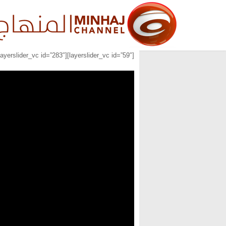
[layerslider_vc id=”59″][layerslider_vc id=”283″][layerslider_vc id=”284″]