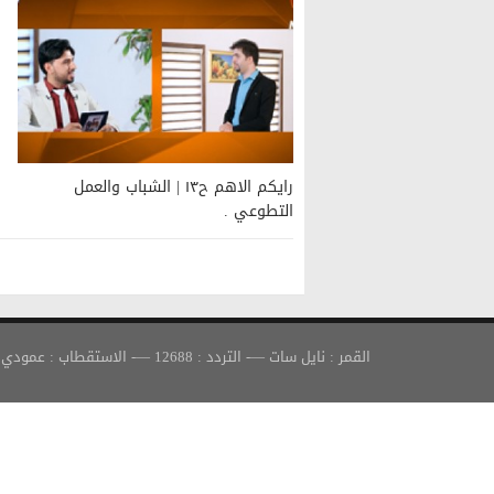
رايكم الاهم ح١٣ | الشباب والعمل
التطوعي .
القمر : نايل سات —- التردد : 12688 —- الاستقطاب : عمودي —- معدل الترميز : 30000