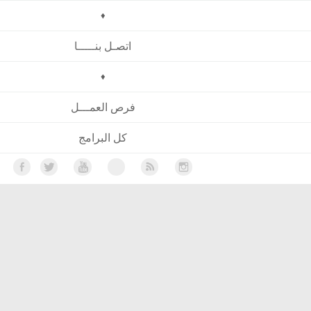
♦
اتصـل بنـــــا
♦
فرص العمـــل
كل البرامج