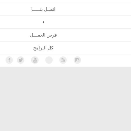
اتصـل بنـــــا
♦
فرص العمـــل
كل البرامج