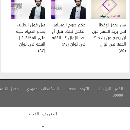
حكم صوم المسافر
هل قول الطبيب
الداخل لبلده قبل أو
بعدم الصيام حجة
بعد الزوال ؟ | الفقه
على المكلف؟ |
في ثوان (٨٤)
الفقه في ثوان
(٨٣)
القمر : نايل سات —- التردد : 12688 —- الاستقطاب : عمودي —- معدل الترميز :
التعريف بالقناة
♦