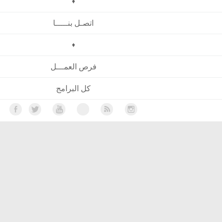
♦
اتصـل بنـــــا
♦
فرص العمـــل
كل البرامج