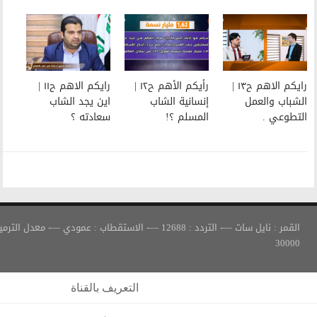
رأيكم الأهم ح١٢ |
رايكم الاهم ح١١ |
إنسانية الشاب
اين يجد الشاب
المسلم ؟!
سعادته ؟
القمر : نايل سات —- التردد : 12688 —- الاستقطاب : عمودي —- معدل الترميز :
التعريف بالقناة