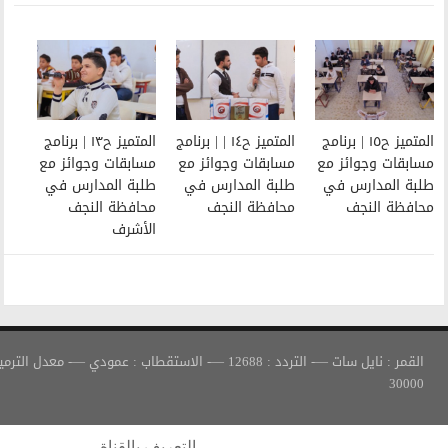
المتميز ح١٤ | | برنامج
المتميز ح١٣ | برنامج
مسابقات وجوائز مع
مسابقات وجوائز مع
طلبة المدارس في
طلبة المدارس في
محافظة النجف
محافظة النجف
الأشرف
القمر : نايل سات —- التردد : 12688 —- الاستقطاب : عمودي —- معدل الترميز :
التعريف بالقناة