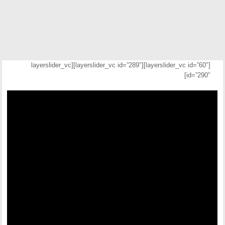
[layerslider_vc id=”60″][layerslider_vc id=”289″][layerslider_vc