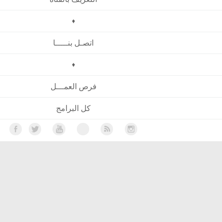
♦
اتصـل بنـــــا
♦
فرص العمـــل
كل البرامج