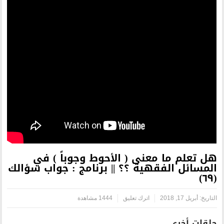
ى ( الأحوط وجوباً ) في
ة ؟؟ || برنامج : جواب سؤالك
ترك تعليق
1444 مشاهدة