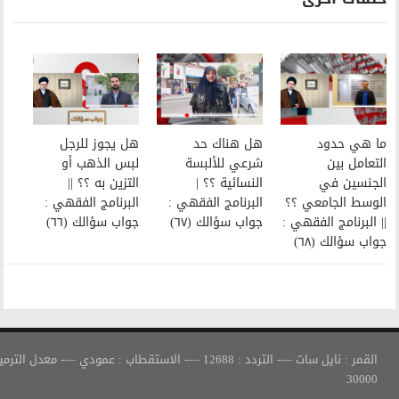
هل هناك حد
هل يجوز للرجل
شرعي للألبسة
لبس الذهب أو
النسائية ؟؟ |
التزين به ؟؟ ||
البرنامج الفقهي :
البرنامج الفقهي :
جواب سؤالك (٦٧)
جواب سؤالك (٦٦)
القمر : نايل سات —- التردد : 12688 —- الاستقطاب : عمودي —- معدل الترميز :