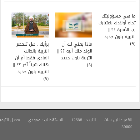
ماذا يعني لك أن
برأيك.. هل تنحصر
الولد ملك أبيه ؟؟ ||
التربية بالجانب
التربية بلون جديد
المادي فقط أم أن
(٨)
هناك شيئاً آخر ؟؟ ||
التربية بلون جديد
(٧)
القمر : نايل سات —- التردد : 12688 —- الاستقطاب : عمودي —- معدل الترميز :