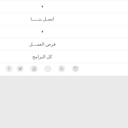
♦
اتصـل بنـــــا
♦
فرص العمـــل
كل البرامج