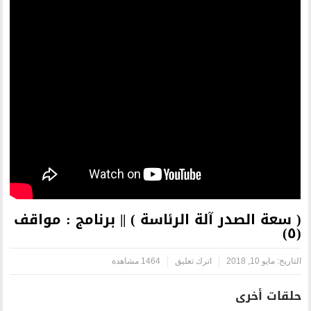
 الرئاسة ) || برنامج : مواقف
رك تعليق
1464 مشاهدة