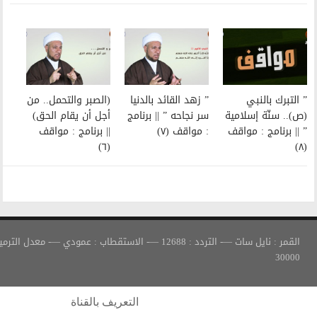
” زهد القائد بالدنيا
(الصبر والتحمل.. من
سر نجاحه ” || برنامج
أجل أن يقام الحق)
: مواقف (٧)
|| برنامج : مواقف
(٦)
القمر : نايل سات —- التردد : 12688 —- الاستقطاب : عمودي —- معدل الترميز :
التعريف بالقناة