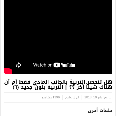
ية بالجانب المادي فقط أم أن
؟ || التربية بلون جديد (٦)
رك تعليق
1396 مشاهدة