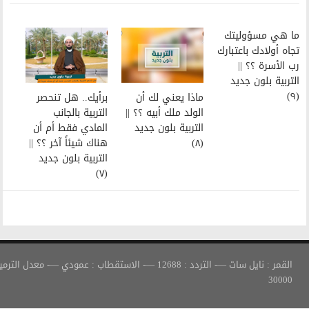
ماذا يعني لك أن
برأيك.. هل تنحصر
الولد ملك أبيه ؟؟ ||
التربية بالجانب
التربية بلون جديد
المادي فقط أم أن
(٨)
هناك شيئاً آخر ؟؟ ||
التربية بلون جديد
(٧)
القمر : نايل سات —- التردد : 12688 —- الاستقطاب : عمودي —- معدل الترميز :