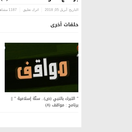
التاريخ:
أبريل 05, 2018
اترك تعليق
1187 مشاهدة
حلقات أخرى
” التبرك بالنبي (ص).. سنّة إسلامية ” ||
برنامج : مواقف (٨)