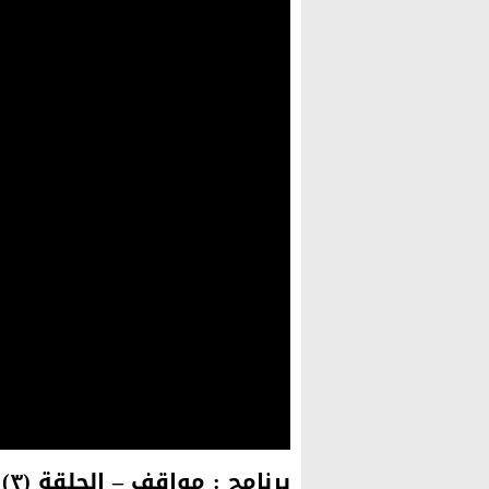
برنامج : مواقف – الحلقة (٣)