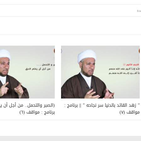
” زهد القائد بالدنيا سر نجاحه ” || برنامج :
(الصبر والتحمل.. من أجل أن يق
مواقف (٧)
برنامج : مواقف (٦)