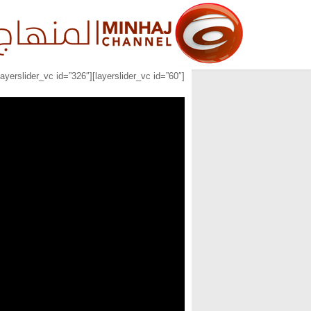
[layerslider_vc id=”60″][layerslider_vc id=”326″][layerslider_vc id=”327″]