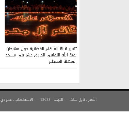
تقرير قناة المنهاج الفضائية حول مهرجان
بقية الله الثقافي الحادي عشر في مسجد
السهلة المعظم
القمر : نايل سات —- التردد : 12688 —- الاستقطاب : عمودي —- معدل الترميز : 30000