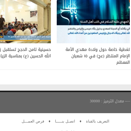
تغطية خاصة حول ولادة مهدي الأمة
حسينية ثامن الحجج تستقبل زو
الإمام المنتظر (عج) في ١٥ شعبان
الله الحسين (ع) بمناسبة الزيار
المعظم
التعريف بالقناة
♦
اتصـل بنـــــا
♦
فرص العمـــل