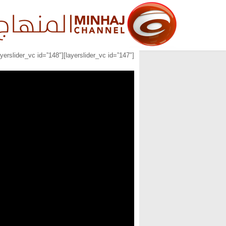
[layerslider_vc id=”147″][layerslider_vc id=”148″][layerslider_vc id=”149″]