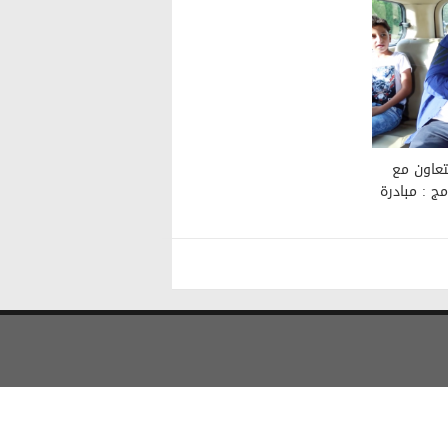
لتعاون مع
مج : مبادرة