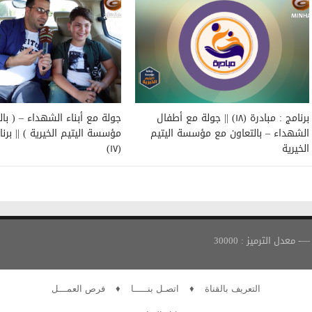
برنامج : مبادرة (١٨) || جولة مع أطفال
جولة مع أبناء الشهداء – ( با
الشهداء – بالتعاون مع مؤسسة اليتيم
مؤسسة اليتيم الخيرية ) || برنا
الخيرية
(١٧)
التعريف بالقناة
♦
اتصـل بنـــــا
♦
فرص العمـــل