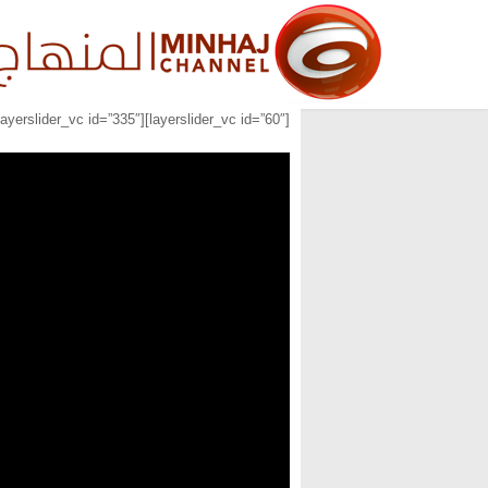
[layerslider_vc id=”60″][layerslider_vc id=”335″][layerslider_vc id=”336″]