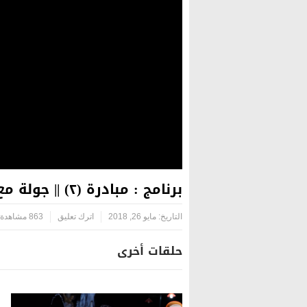
برنامج : مبادرة (٢) || جولة مع أبناء الشهداء – بالتعاون مع مؤسسة اليتيم الخيرية
التاريخ:
مايو 26, 2018
اترك تعليق
863 مشاهدة
حلقات أخرى