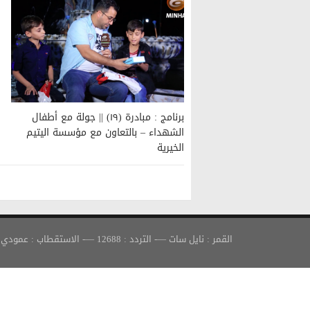
برنامج : مبادرة (١٩) || جولة مع أطفال
الشهداء – بالتعاون مع مؤسسة اليتيم
الخيرية
القمر : نايل سات —- التردد : 12688 —- الاستقطاب : عمودي —- معدل الترميز : 30000