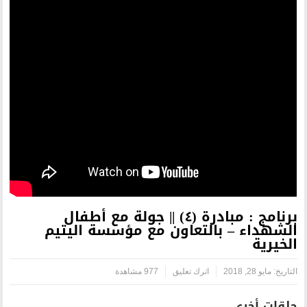
برنامج : مبادرة (٤) || جولة مع أطفال
تعاون مع مؤسسة اليتيم
رك تعليق
977 مشاهدة