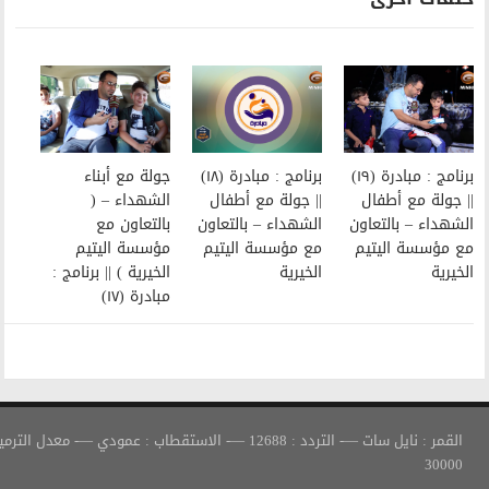
برنامج : مبادرة (١٨)
جولة مع أبناء
|| جولة مع أطفال
الشهداء – (
الشهداء – بالتعاون
بالتعاون مع
مع مؤسسة اليتيم
مؤسسة اليتيم
الخيرية
الخيرية ) || برنامج :
مبادرة (١٧)
القمر : نايل سات —- التردد : 12688 —- الاستقطاب : عمودي —- معدل الترميز :