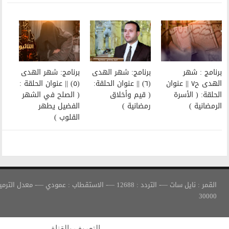
برنامج: شهر الهدى
برنامج: شهر الهدى
(٦) || عنوان الحلقة:
(٥) || عنوان الحلقة :
( قيم وأخلاق
( الصلح في الشهر
رمضانية )
الفضيل يطهر
القلوب )
القمر : نايل سات —- التردد : 12688 —- الاستقطاب : عمودي —- معدل الترميز :
التعريف بالقناة