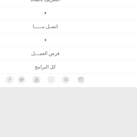
♦
اتصـل بنـــــا
♦
فرص العمـــل
كل البرامج