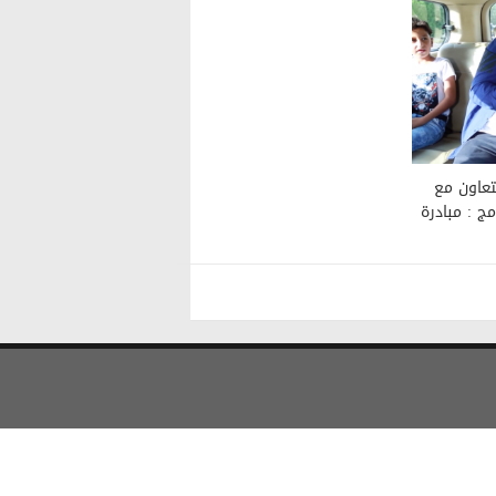
لتعاون مع
مج : مبادرة