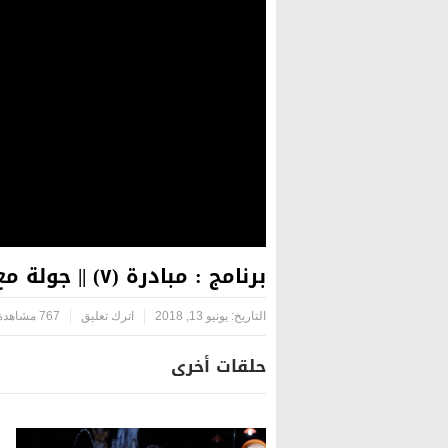
برنامج : مبادرة (٧) || جولة مع أبناء الشهداء – ( بالتعاون مع مؤسسة اليتيم الخيرية )
التاريخ:
يونيو 13, 2018
اترك تعليق
767 مشاهدة
حلقات أخرى