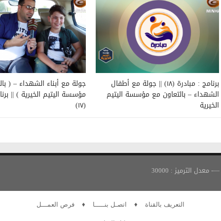
برنامج : مبادرة (١٨) || جولة مع أطفال
جولة مع أبناء الشهداء – ( با
الشهداء – بالتعاون مع مؤسسة اليتيم
مؤسسة اليتيم الخيرية ) || برنا
الخيرية
(١٧)
التعريف بالقناة
♦
اتصـل بنـــــا
♦
فرص العمـــل