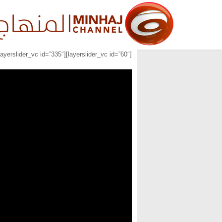
[layerslider_vc id=”60″][layerslider_vc id=”335″][layerslider_vc id=”336″]