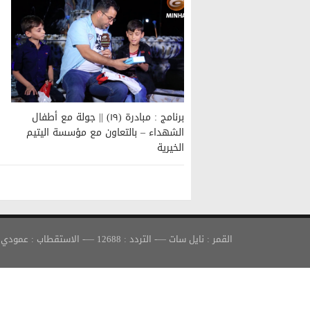
برنامج : مبادرة (١٩) || جولة مع أطفال
الشهداء – بالتعاون مع مؤسسة اليتيم
الخيرية
القمر : نايل سات —- التردد : 12688 —- الاستقطاب : عمودي —- معدل الترميز : 30000