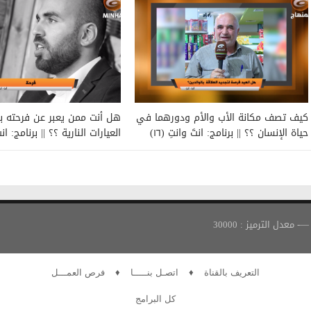
كيف تصف مكانة الأب والأم ودورهما في
هل أنت ممن يعبر عن فرحته ب
حياة الإنسان ؟؟ || برنامج: انتَ وانتِ (١٦)
العيارات النارية ؟؟ || برنامج: انتَ 
التعريف بالقناة
♦
اتصـل بنـــــا
♦
فرص العمـــل
كل البرامج