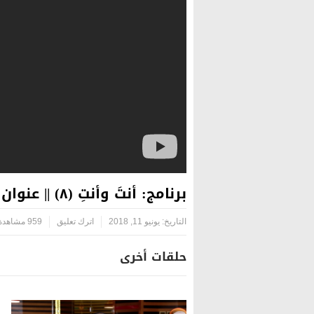
برنامج: أنتَ وأنتِ (٨) || عنوان الحلقة: ( أوقات الفراغ )
التاريخ:
يونيو 11, 2018
اترك تعليق
959 مشاهدة
حلقات أخرى