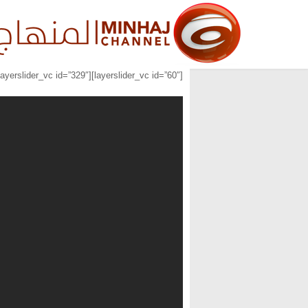
[layerslider_vc id=”60″][layerslider_vc id=”329″][layerslider_vc id=”330″]