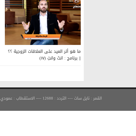
ما هو أثر العيد على العلاقات الزوجية ؟؟
|| برنامج : انتَ وانتِ (١٧)
القمر : نايل سات —- التردد : 12688 —- الاستقطاب : عمودي —- معدل الترميز : 30000