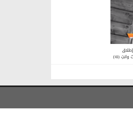
إطلاق
وانتِ (١٥)