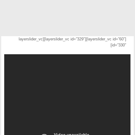
[layerslider_vc id=”60″][layerslider_vc id=”329″][layerslider_vc