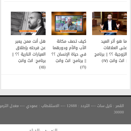
كيف تصف مكانة
هل أنت ممن يعبر
الأب والأم ودورهما
عن فرحته بإطلاق
في حياة الإنسان ؟؟
العيارات النارية ؟؟ ||
|| برنامج: انتَ وانتِ
برنامج: انتَ وانتِ
(١٥)
(١٦)
القمر : نايل سات —- التردد : 12688 —- الاستقطاب : عمودي —- معدل الترميز :
التعريف بالقناة