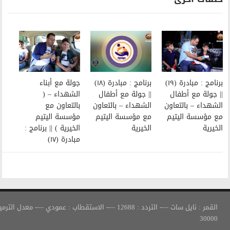
برنامج : مبادرة (١٨)
جولة مع أبناء
|| جولة مع أطفال
الشهداء – (
الشهداء – بالتعاون
بالتعاون مع
مع مؤسسة اليتيم
مؤسسة اليتيم
الخيرية
الخيرية ) || برنامج :
مبادرة (١٧)
القمر : نايل سات —- التردد : 12688 —- الاستقطاب : عمودي —- معدل الترميز :