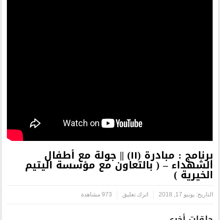
برنامج : مبادرة (١١) || جولة مع أطفال
التعاون مع مؤسسة اليتيم
رك تعليق
973 مشاهدة