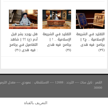
التقليد في الشريعة
هل يوجد بشر قبل
الإسلامية .. ! ||
آدم (ع) ؟؟ || شاهد
برنامج: فيه هدى
التفاصيل في برنامج
(٣١)
: فيه هدى (٣٠)
القمر : نايل سات —- التردد : 12688 —- الاستقطاب : عمودي —- معدل الترميز :
التعريف بالقناة