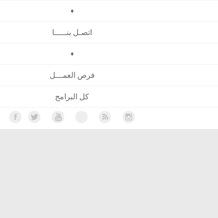
♦
اتصـل بنـــــا
♦
فرص العمـــل
كل البرامج