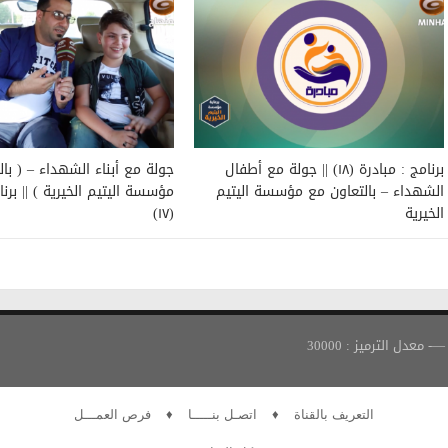
برنامج : مبادرة (١٨) || جولة مع أطفال
جولة مع أبناء الشهداء – ( با
الشهداء – بالتعاون مع مؤسسة اليتيم
مؤسسة اليتيم الخيرية ) || برنا
الخيرية
(١٧)
التعريف بالقناة
♦
اتصـل بنـــــا
♦
فرص العمـــل