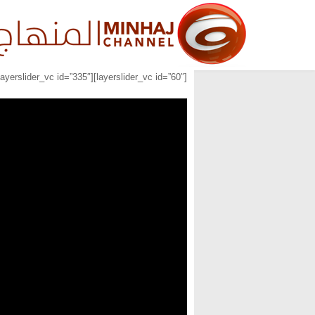
[layerslider_vc id=”60″][layerslider_vc id=”335″][layerslider_vc id=”336″]