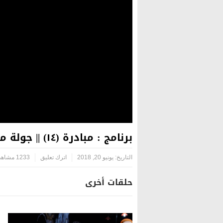
برنامج : مبادرة (١٤) || جولة مع أطفال الشهداء – ( بالتعاون مع مؤسسة اليتيم الخيرية )
التاريخ:
يونيو 20, 2018
اترك تعليق
1233 مشاهدة
حلقات أخرى