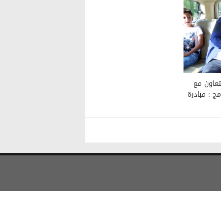
لتعاون مع
مج : مبادرة