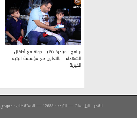
برنامج : مبادرة (١٩) || جولة مع أطفال
الشهداء – بالتعاون مع مؤسسة اليتيم
الخيرية
القمر : نايل سات —- التردد : 12688 —- الاستقطاب : عمودي —- معدل الترميز : 30000