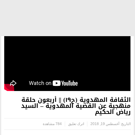
الثقافة المهدوية (ح١٩) || أربعون حلقة
ضية المهدوية – السيد
اترك تعليق
784 مشاهدة