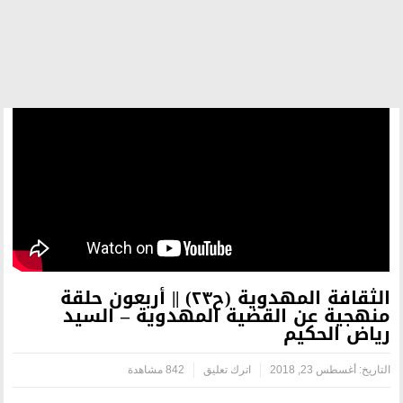
الثقافة المهدوية (ح٢٣) || أربعون حلقة
ضية المهدوية – السيد
اترك تعليق
842 مشاهدة