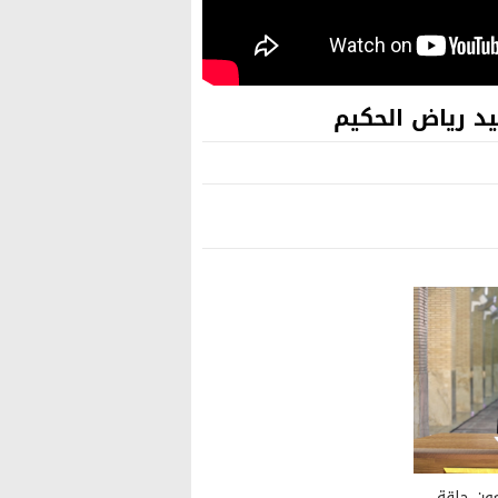
 (ح٣٨) || أربعون حلقة