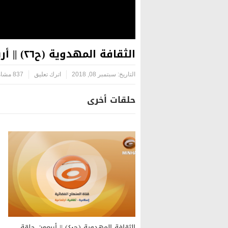
الثقافة المهدوية (ح٢٦) || أربعون حلقة منهجية عن القضية المهدوية – السيد رياض الحكيم
التاريخ:
سبتمبر 08, 2018
اترك تعليق
837 مشاهدة
حلقات أخرى
الثقافة المهدوية (ح٤٠) || أربعون حلقة