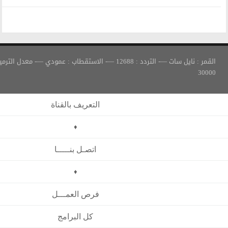
القمر : نايل سات —- التردد : 12688 —- الاستقطاب : عمودي —- معدل الترميز :
التعريف بالقناة
♦
اتصـل بنـــــا
♦
فرص العمـــل
كل البرامج