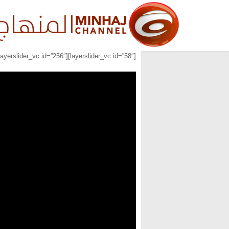
[layerslider_vc id=”58″][layerslider_vc id=”256″][layerslider_vc id=”257″]