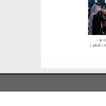
مجلس عزاء مسجد الهندي ١٤٤٠ هـ –
ة ( اللطم )