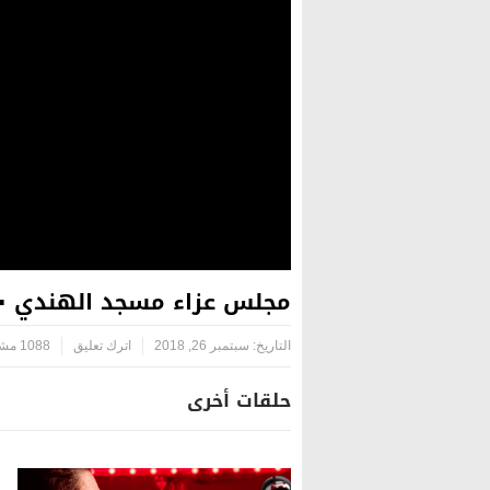
مجلس عزاء مسجد الهندي ١٤٤٠ هـ – النجف الأشرف || الليلة السابعة ( المحاضرة ) – الشيخ جعفر الدجيلي
التاريخ:
سبتمبر 26, 2018
اترك تعليق
1088 مشاهدة
حلقات أخرى