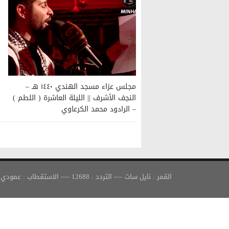
مجلس عزاء مسجد الهندي ١٤٤٠ هـ –
النجف الأشرف || الليلة العاشرة ( اللطم )
– الرادود محمد الكرعاوي
القمر : نايل سات —- التردد : 12688 —- الاستقطاب : عمودي —- معدل الترميز : 30000