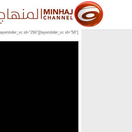
[layerslider_vc id=”58″][layerslider_vc id=”256″][layerslider_vc id=”257″]