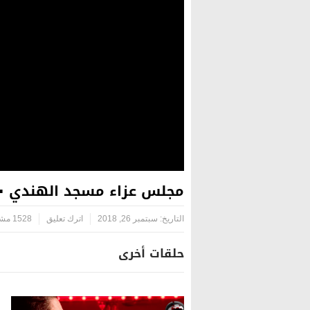
مجلس عزاء مسجد الهندي ١٤٤٠ هـ – النجف الأشرف || الشيخ جعفر الدجيلي (الليلة السادسة) – المحاضرة
التاريخ:
سبتمبر 26, 2018
اترك تعليق
1528 مشاهدة
حلقات أخرى