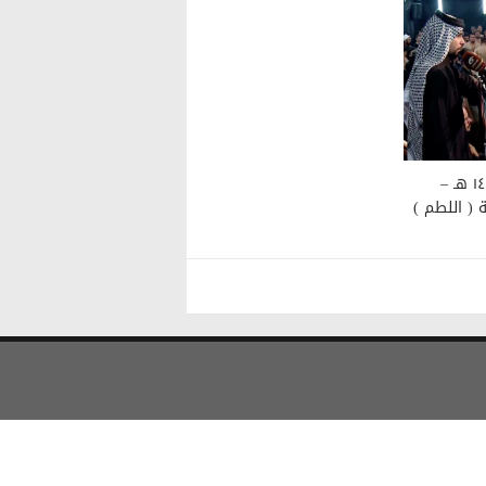
مجلس عزاء مسجد الهندي ١٤٤٠ هـ –
ة ( اللطم )