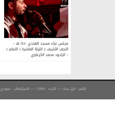
مجلس عزاء مسجد الهندي ١٤٤٠ هـ –
النجف الأشرف || الليلة العاشرة ( اللطم )
– الرادود محمد الكرعاوي
القمر : نايل سات —- التردد : 12688 —- الاستقطاب : عمودي —- معدل الترميز : 30000