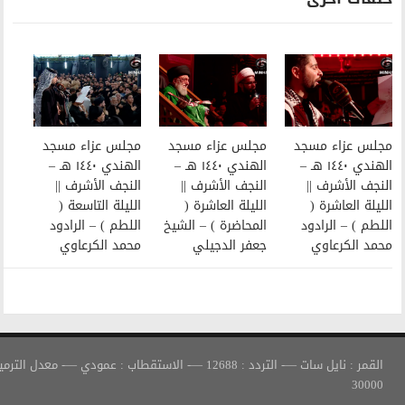
مجلس عزاء مسجد
مجلس عزاء مسجد
الهندي ١٤٤٠ هـ –
الهندي ١٤٤٠ هـ –
النجف الأشرف ||
النجف الأشرف ||
الليلة العاشرة (
الليلة التاسعة (
المحاضرة ) – الشيخ
اللطم ) – الرادود
جعفر الدجيلي
محمد الكرعاوي
القمر : نايل سات —- التردد : 12688 —- الاستقطاب : عمودي —- معدل الترميز :