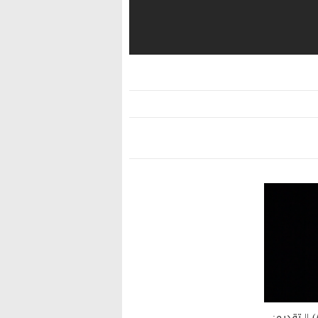
برنامج: كلمات من الحسين (ح٨) || تقديم: