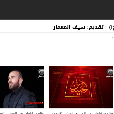
برنامج: كلمات من الحسين (ح٩) || تقديم: