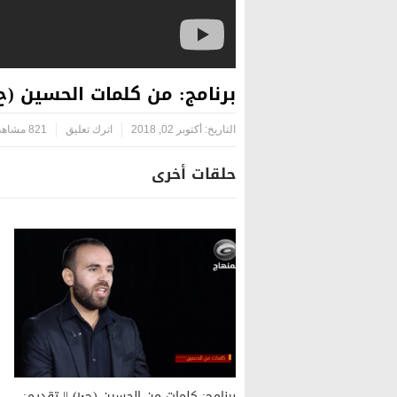
برنامج: من كلمات الحسين (ح١) || تقديم: سيف المعمار
التاريخ:
أكتوبر 02, 2018
اترك تعليق
821 مشاهدة
حلقات أخرى
برنامج: كلمات من الحسين (ح١٠) || تقديم: