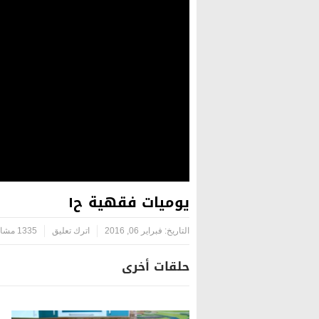
يوميات فقهية ح١
التاريخ:
فبراير 06, 2016
اترك تعليق
1335 مشاهدة
حلقات أخرى