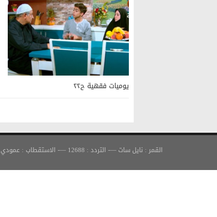
يوميات فقهية ح٢٢
القمر : نايل سات —- التردد : 12688 —- الاستقطاب : عمودي —- معدل الترميز : 30000