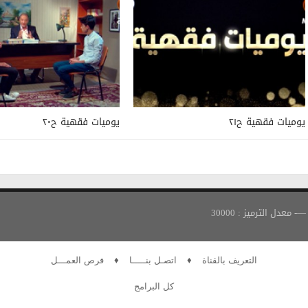
يوميات فقهية ح٢١
يوميات فقهية ح٢٠
التعريف بالقناة
♦
اتصـل بنـــــا
♦
فرص العمـــل
كل البرامج