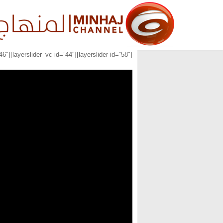
[layerslider id=”58″][layerslider_vc id=”44″][layerslider_vc id=”46″]