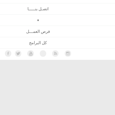
اتصـل بنـــــا
♦
فرص العمـــل
كل البرامج