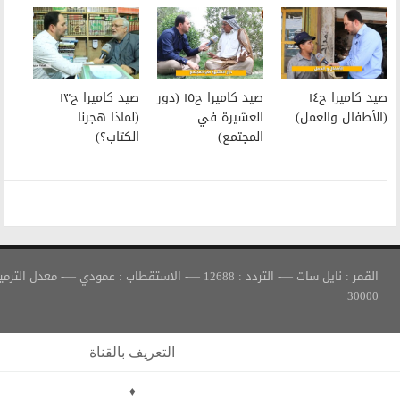
صيد كاميرا ح١٥ (دور
صيد كاميرا ح١٣
العشيرة في
(لماذا هجرنا
المجتمع)
الكتاب؟)
القمر : نايل سات —- التردد : 12688 —- الاستقطاب : عمودي —- معدل الترميز :
التعريف بالقناة
♦