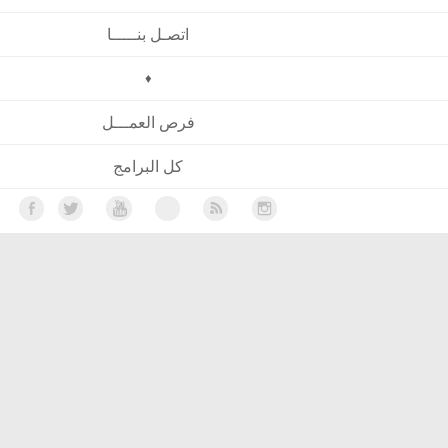
اتصـل بنـــــا
♦
فرص العمـــل
كل البرامج