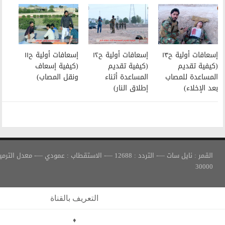
إسعافات أولية ح١٢
إسعافات أولية ح١١
(كيفية تقديم
(كيفية إسعاف
المساعدة أثناء
ونقل المصاب)
إطلاق النار)
القمر : نايل سات —- التردد : 12688 —- الاستقطاب : عمودي —- معدل الترميز :
التعريف بالقناة
♦