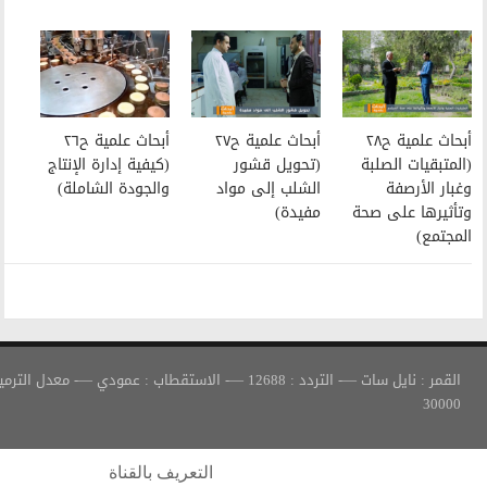
أبحاث علمية ح٢٧
أبحاث علمية ح٢٦
(تحويل قشور
(كيفية إدارة الإنتاج
الشلب إلى مواد
والجودة الشاملة)
مفيدة)
القمر : نايل سات —- التردد : 12688 —- الاستقطاب : عمودي —- معدل الترميز :
التعريف بالقناة