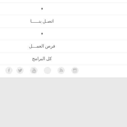
♦
اتصـل بنـــــا
♦
فرص العمـــل
كل البرامج