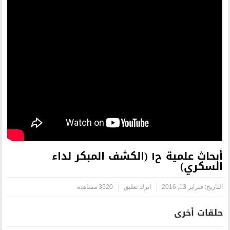
أبحاث علمية ح١ (الكشف المبكر لداء
اترك تعليق
3520 مشاهدة