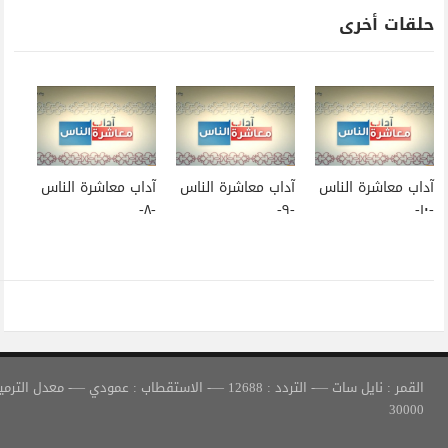
آداب معاشرة الناس
آداب معاشرة الناس
-٨-
-٩-
القمر : نايل سات —- التردد : 12688 —- الاستقطاب : عمودي —- معدل الترميز :