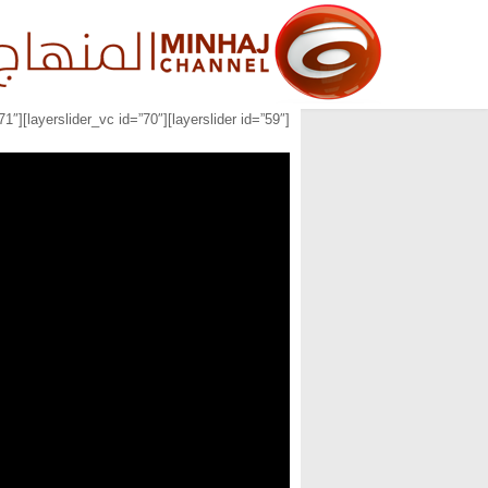
[layerslider id=”59″][layerslider_vc id=”70″][layerslider_vc id=”71″]