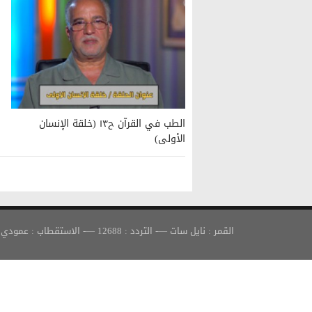
الطب في القرآن ح١٣ (خلقة الإنسان
الأولى)
القمر : نايل سات —- التردد : 12688 —- الاستقطاب : عمودي —- معدل الترميز : 30000