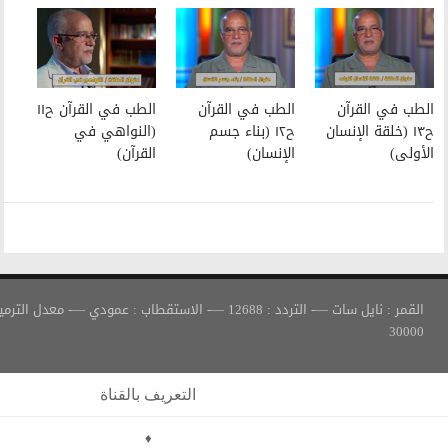
الطب في القرآن
الطب في القرآن ح١١
ح١٢ (بناء جسم
(النواهي في
الإنسان)
القرآن)
القمر : نايل سات —- التردد : 12688 —- الاستقطاب : عمودي —- معدل الترميز :
التعريف بالقناة
♦