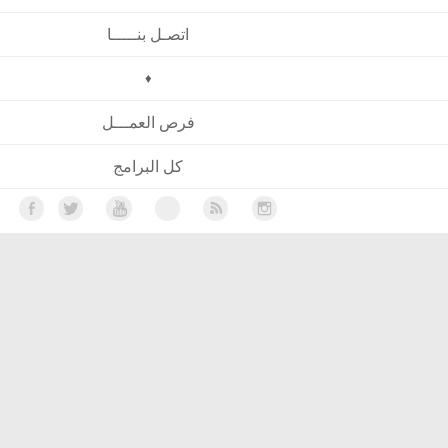
اتصـل بنـــــا
♦
فرص العمـــل
كل البرامج