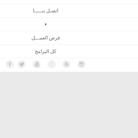
اتصـل بنـــــا
♦
فرص العمـــل
كل البرامج