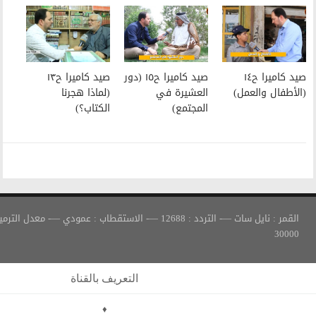
صيد كاميرا ح١٥ (دور
صيد كاميرا ح١٣
العشيرة في
(لماذا هجرنا
المجتمع)
الكتاب؟)
القمر : نايل سات —- التردد : 12688 —- الاستقطاب : عمودي —- معدل الترميز :
التعريف بالقناة
♦